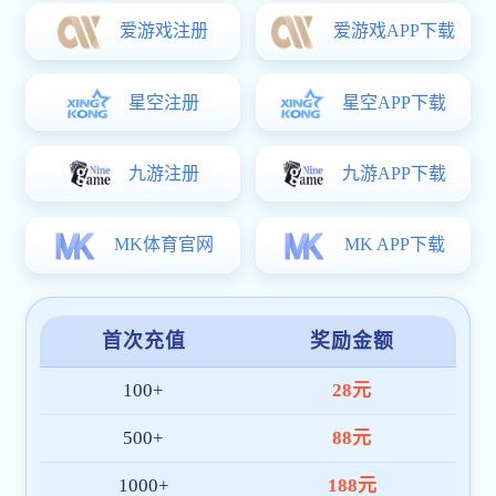
2026-06-27 00:29
42 次阅读
首页
/
体育热点
本文将通过对迪乌夫的言论进行深入分析，探讨他所
认为的中场中路位置的重要性以及调整位置所面临的
挑战和困难。首先，文章将概述迪乌夫在职业生涯中
的表现及其对中场角色的理解；其次，讨论中场中路
如何成为球员发挥最佳状态的位置；接着，分析在不
同战术体系下，球员适应调整位置所需具备的能力与
心理准备；最后，将总结出如何克服这些挑战，实现
个人与团队的全面提升。整篇文章旨在为读者提供对
足球战术及球员自我调适过程更为深入的认识。