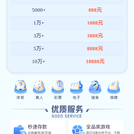
1、迪乌夫的背景与职业生涯
迪乌夫是一位经验丰富的足球运动员，他在多个顶级
联赛中都有过出色表现。他曾效力于多支著名俱乐
部，并在国家队比赛中展现了极高的竞技水平。这样
的背景使得他的观点具有一定权威性，他对于不同位
置上的理解和感受也受到了广泛关注。
在职业生涯初期，迪乌夫经历了多个位置的转换，从
边锋到前锋，再到如今他认为最合适自己的中场中
路。他表示，这一系列变化让他对各个位置有了更全
面的理解，而这种多元化经历也促进了他作为球员整
体素质的发展。
通过不断地实践和学习，迪乌夫逐渐意识到，中场中
路不仅是连接防守和进攻的重要枢纽，更是发挥自己