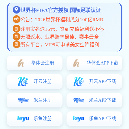
迪乌夫坦言中场中路是最佳位置调
整位置面临挑战与困难