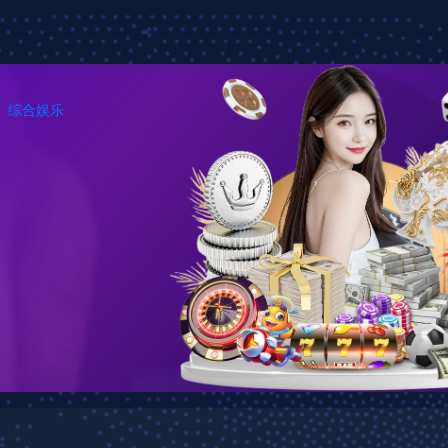
用户使用协议
版本号：v1.0 ｜ 最近更新：2025年7月
任何服务之前，请务必阅读并理解本协议内容。访问、注册、浏览或使用