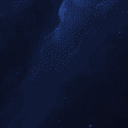
优化设备登录体验，支持自动识别；成长记录以图表形式展
性。
4. 其他更新
解决低分辨率设备部分界面错位问题。
整体加载速度提升约 27%。
帮助中心加入“规则教学”视频，支持中文字幕。
5. 风险提示系统上线
当赛事数据波动过快时，系统将弹出提示层，避免误触操作
6. 地区适配与语言拓展
满冠体育 新增多语言界面（含英语、马来语、泰语），支
同时根据用户地理位置适配页面时区与本地显示，优化 满冠体育
验。