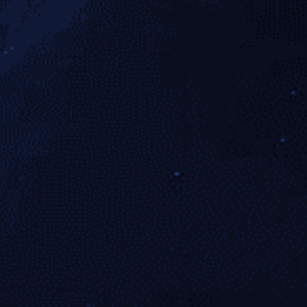
荣誉与成就
 在多个国际赛事科技平台评比中脱颖而出，持续提升安全性与
数据合规卓越平台
平台顺利通过 GDPR 与 ISO 多项认证，建立技术