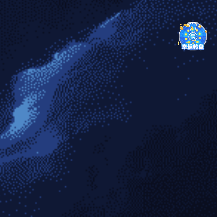
继续浏览赛事与历史操作，无需重复设置。
影响主要流程，进一步增强平台可靠性。
性化推荐。也支持查看平台热投排行。