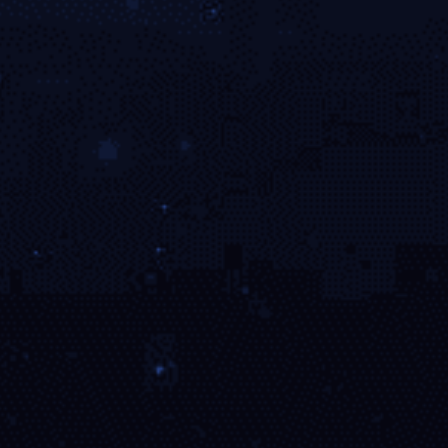
安全新标准。
联系我们
河北省石家庄市裕华区槐安东路123号
support@statecapfinance.com
载