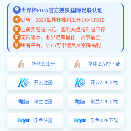
莫德里奇期待复出助力球队争冠盼
赶上联赛收官战