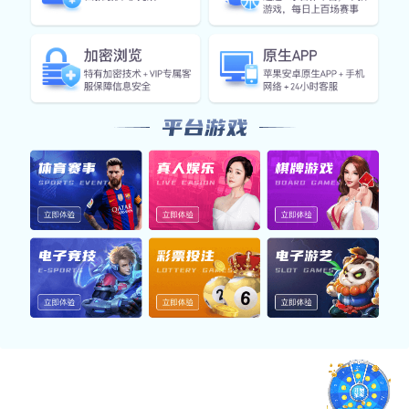
2、对球队的重要影响
莫德里奇作为中场指挥官，他的组织能力和传球准确
性无疑是提升球队整体战斗力的重要因素。没有了他
的指挥，球队在进攻节奏和控球能力上都会受到一定
程度的影响。因此，他复出后将为球队注入新的活
力，使得整个阵容更加完整。
此外，在比赛中，莫德里奇不仅仅是一位传球手，更
是一位心灵导师。他丰富的大赛经验能够帮助年轻球
员更好地应对压力，提高他们在关键比赛中的表现。
这种精神上的引导也正是当下球队所需要的东西。
再者，当莫德里奇回归后，对手自然会更加重视他的
存在，这将有助于减轻其他队友身上的压力，使得他
们能够在比赛中发挥得更加自如。此外，对于对方防