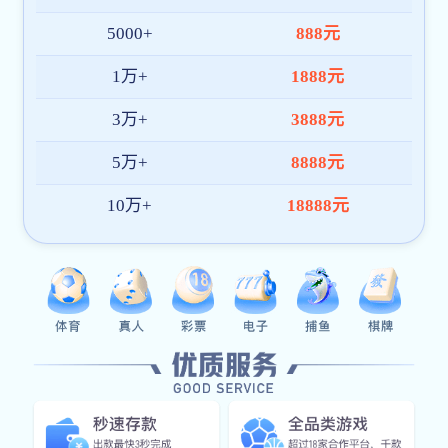
1、总结去年的失利
回顾去年与曼联的失利，对于利物浦来说，这是一段
痛苦而又值得深思的经历。在这场比赛中，球队在战
术安排、球员状态以及临场应变等方面都存在明显不
足。特别是在防守端，球队未能有效限制对手的进
攻，使得曼联轻松打入多球，这直接导致了最终惨
败。因此，在会议上，各位队员纷纷表示，有必要认
真分析这场失利背后的原因。
范戴克指出，失误不仅仅是个别球员的问题，而是整
个团队在关键时刻缺乏配合与默契。他强调，要从失
败中吸取教训，而不是单纯地归咎于某个个体。同
时，他建议队员们在训练中加强沟通，提高相互之间
的理解，以便在比赛中能够更好地应对各种突发情
况。